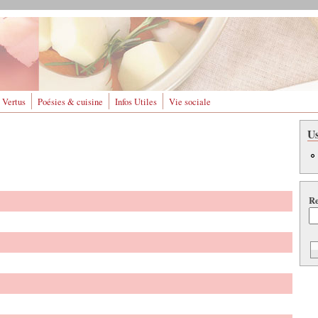
 Vertus
Poésies & cuisine
Infos Utiles
Vie sociale
U
Re