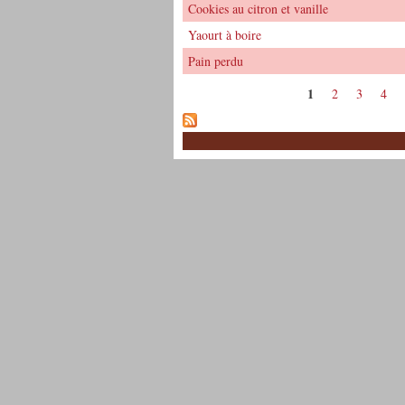
Cookies au citron et vanille
Yaourt à boire
Pain perdu
1
2
3
4
Pages