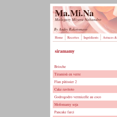
Aller au contenu principal
Ma.Mi.Na
Malagasy Mizara Nahandro
By Andry Rakotomavo
Home
Recettes
Ingrédients
Astuces &
siramamy
Brioche
Tiramisù en verre
Flan pâtissier 2
Cake ravitoto
Godrogodro vermicelle au coco
Mofomamy soja
Pancake farci