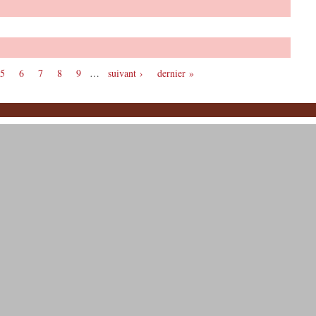
5
6
7
8
9
…
suivant ›
dernier »