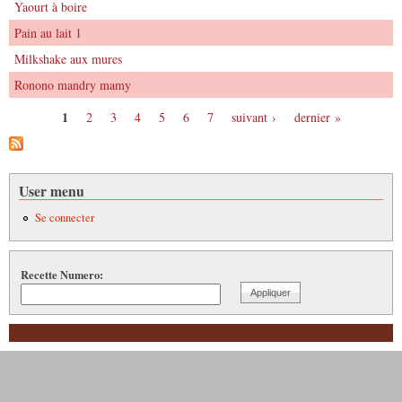
Yaourt à boire
Pain au lait 1
Milkshake aux mures
Ronono mandry mamy
1
2
3
4
5
6
7
suivant ›
dernier »
Pages
User menu
Se connecter
Recette Numero: