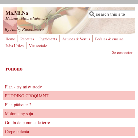
Aller au contenu principal
Ma.Mi.Na
Rechercher
Formulaire de
Malagasy Mizara Nahandro
recherche
By Andry Rakotomavo
Home
Recettes
Ingrédients
Astuces & Vertus
Poésies & cuisine
Infos Utiles
Vie sociale
Se connecter
ronono
Flan - tsy misy atody
PUDDING CROQUANT
Flan pâtissier 2
Mofomamy soja
Gratin de pomme de terre
Crepe polenta