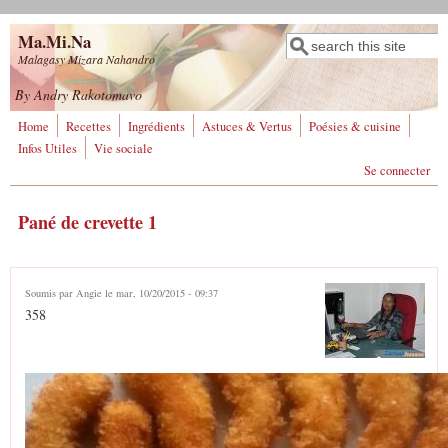
Aller au contenu principal
Ma.Mi.Na
Rechercher
Formulaire de
Malagasy Mizara Nahandro
recherche
By Andry Rakotomavo
Home
Recettes
Ingrédients
Astuces & Vertus
Poésies & cuisine
Infos Utiles
Vie sociale
Se connecter
Pané de crevette 1
Soumis par
Angie
le mar, 10/20/2015 - 09:37
358