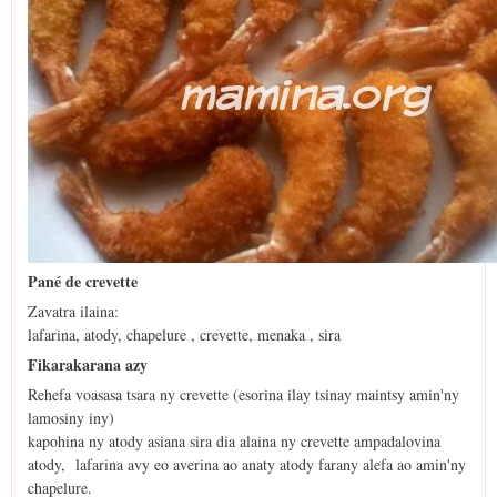
Pané de crevette
Zavatra ilaina:
lafarina, atody, chapelure , crevette, menaka , sira
Fikarakarana azy
Rehefa voasasa tsara ny crevette (esorina ilay tsinay maintsy amin'ny
lamosiny iny)
kapohina ny atody asiana sira dia alaina ny crevette ampadalovina
atody, lafarina avy eo averina ao anaty atody farany alefa ao amin'ny
chapelure.