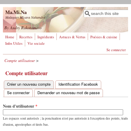
Aller au contenu principal
Ma.Mi.Na
Rechercher
Formulaire de
Malagasy Mizara Nahandro
recherche
By Andry Rakotomavo
Home
Recettes
Ingrédients
Astuces & Vertus
Poésies & cuisine
Infos Utiles
Vie sociale
Se connecter
Compte utilisateur
>
Compte utilisateur
Créer un nouveau compte
(onglet actif)
Identification Facebook
Onglets principaux
Se connecter
Demander un nouveau mot de passe
Nom d'utilisateur
*
Les espaces sont autorisés ; la ponctuation n'est pas autorisée à l'exception des points, traits
d'union, apostrophes et tirets bas.