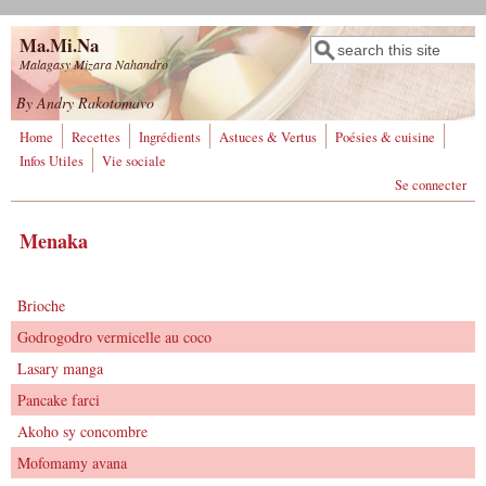
Aller au contenu principal
Ma.Mi.Na
Rechercher
Formulaire de
Malagasy Mizara Nahandro
recherche
By Andry Rakotomavo
Home
Recettes
Ingrédients
Astuces & Vertus
Poésies & cuisine
Infos Utiles
Vie sociale
Se connecter
Menaka
Brioche
Godrogodro vermicelle au coco
Lasary manga
Pancake farci
Akoho sy concombre
Mofomamy avana