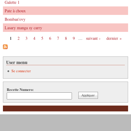
Galette 1
Pate à choux
Bomban'ovy
Lasary manga sy carry
1
2
3
4
5
6
7
8
9
…
suivant ›
dernier »
Pages
User menu
Se connecter
Recette Numero: