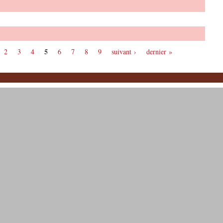
5
2
3
4
6
7
8
9
suivant ›
dernier »