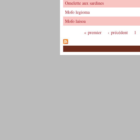
Omelette aux sardines
Mofo legioma
Mofo laisoa
« premier
‹ précédent
1
Pages