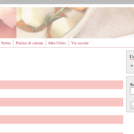
 Vertus
Poésies & cuisine
Infos Utiles
Vie sociale
U
Re