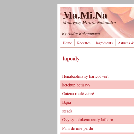
Aller au contenu principal
Ma.Mi.Na
Malagasy Mizara Nahandro
By Andry Rakotomavo
Home
Recettes
Ingrédients
Astuces &
lapoaly
Henabaolina sy haricot vert
ketchup betiravy
Gateau roulé zebré
Bajia
steack
Ovy sy totokena anaty lafaoro
Pain de mie perdu