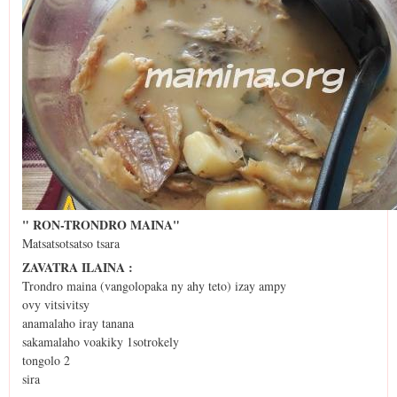
" RON-TRONDRO MAINA"
Matsatsotsatso tsara
ZAVATRA ILAINA :
Trondro maina (vangolopaka ny ahy teto) izay ampy
ovy vitsivitsy
anamalaho iray tanana
sakamalaho voakiky 1sotrokely
tongolo 2
sira