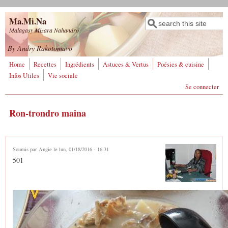
Aller au contenu principal
Ma.Mi.Na
Rechercher
Formulaire de
Malagasy Mizara Nahandro
recherche
By Andry Rakotomavo
Home
Recettes
Ingrédients
Astuces & Vertus
Poésies & cuisine
Infos Utiles
Vie sociale
Se connecter
Ron-trondro maina
Soumis par
Angie
le lun, 01/18/2016 - 16:31
501