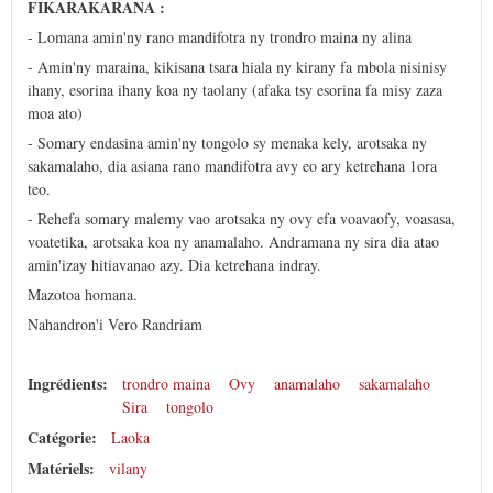
FIKARAKARANA :
- Lomana amin'ny rano mandifotra ny trondro maina ny alina
- Amin'ny maraina, kikisana tsara hiala ny kirany fa mbola nisinisy
ihany, esorina ihany koa ny taolany (afaka tsy esorina fa misy zaza
moa ato)
- Somary endasina amin'ny tongolo sy menaka kely, arotsaka ny
sakamalaho, dia asiana rano mandifotra avy eo ary ketrehana 1ora
teo.
- Rehefa somary malemy vao arotsaka ny ovy efa voavaofy, voasasa,
voatetika, arotsaka koa ny anamalaho. Andramana ny sira dia atao
amin'izay hitiavanao azy. Dia ketrehana indray.
Mazotoa homana.
Nahandron'i Vero Randriam
Ingrédients:
trondro maina
Ovy
anamalaho
sakamalaho
Sira
tongolo
Catégorie:
Laoka
Matériels:
vilany