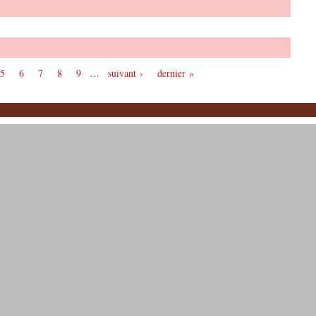
5
6
7
8
9
…
suivant ›
dernier »