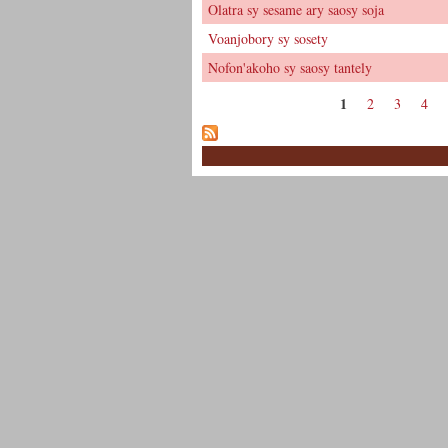
Olatra sy sesame ary saosy soja
Voanjobory sy sosety
Nofon'akoho sy saosy tantely
1
2
3
4
Pages