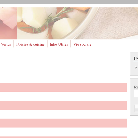
 Vertus
Poésies & cuisine
Infos Utiles
Vie sociale
U
Re