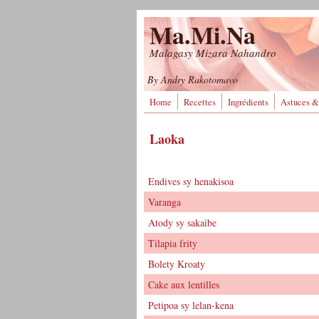
Aller au contenu principal
Ma.Mi.Na
Malagasy Mizara Nahandro
By Andry Rakotomavo
Home
Recettes
Ingrédients
Astuces &
Laoka
Endives sy henakisoa
Varanga
Atody sy sakaibe
Tilapia frity
Bolety Kroaty
Cake aux lentilles
Petipoa sy lelan-kena