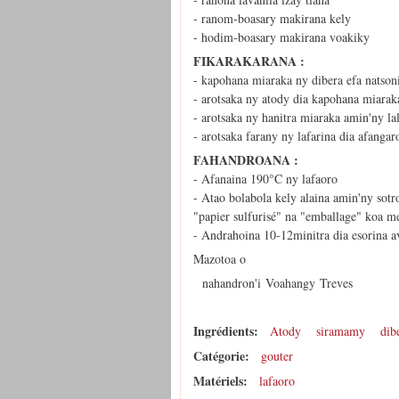
- ranom-boasary makirana kely
- hodim-boasary makirana voakiky
FIKARAKARANA :
- kapohana miaraka ny dibera efa natso
- arotsaka ny atody dia kapohana miarak
- arotsaka ny hanitra miaraka amin'ny la
- arotsaka farany ny lafarina dia afanga
FAHANDROANA :
- Afanaina 190°C ny lafaoro
- Atao bolabola kely alaina amin'ny sot
"papier sulfurisé" na "emballage" koa m
- Andrahoina 10-12minitra dia esorina a
Mazotoa o
nahandron'i Voahangy Treves
Ingrédients:
Atody
siramamy
dib
Catégorie:
gouter
Matériels:
lafaoro