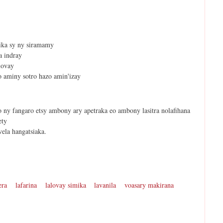
nika sy ny siramamy
a indray
lovay
ro aminy sotro hazo amin'izay
ro ny fangaro etsy ambony ary apetraka eo ambony lasitra nolafihana
ety
vela hangatsiaka.
era
lafarina
lalovay simika
lavanila
voasary makirana