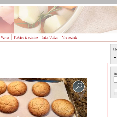
 Vertus
Poésies & cuisine
Infos Utiles
Vie sociale
U
Re