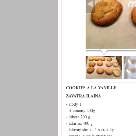
COOKIES A LA VANILLE
ZAVATRA ILAINA :
- atody 1
- siramamy 200g
- dibera 200 g
- lafarina 400 g
- lalovay simika 1 sotrokely
- ranona lavanila izay tiana