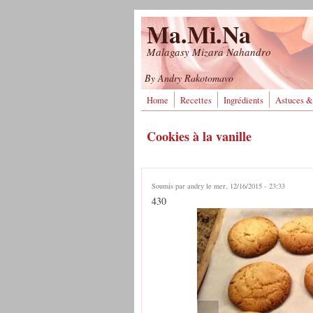
Aller au contenu principal
Ma.Mi.Na
Malagasy Mizara Nahandro
By Andry Rakotomavo
Home
Recettes
Ingrédients
Astuces &
Cookies à la vanille
Soumis par
andry
le mer, 12/16/2015 - 23:33
430