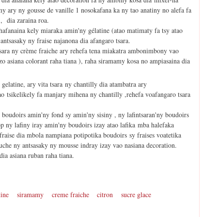
y ary ny gousse de vanille 1 nosokafana ka ny tao anatiny no alefa fa
 , dia zaraina roa.
 hafanaina kely miaraka amin'ny gélatine (atao matimaty fa tsy atao
ntsasaky ny fraise najanona dia afangaro tsara.
tsara ny crème fraiche ary rehefa tena miakatra ambonimbony vao
zo asiana colorant raha tiana ), raha siramamy kosa no ampiasaina dia
 gelatine, ary vita tsara ny chantilly dia atambatra ary
o tsikelikely fa manjary mihena ny chantilly ,rehefa voafangaro tsara
boudoirs amin'ny fond sy amin'ny sisiny , ny lafintsaran'ny boudoirs
rop ny lafiny iray amin'ny boudoirs izay atao lafika mba halefaka
fraise dia mbola nampiana potipotika boudoirs sy fraises voatetika
uche ny antsasaky ny mousse indray izay vao nasiana decoration.
ia asiana ruban raha tiana.
tine
siramamy
creme fraiche
citron
sucre glace