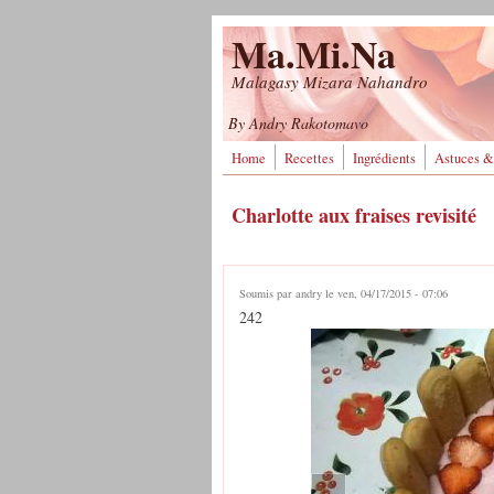
Aller au contenu principal
Ma.Mi.Na
Malagasy Mizara Nahandro
By Andry Rakotomavo
Home
Recettes
Ingrédients
Astuces &
Charlotte aux fraises revisité
Soumis par
andry
le ven, 04/17/2015 - 07:06
242