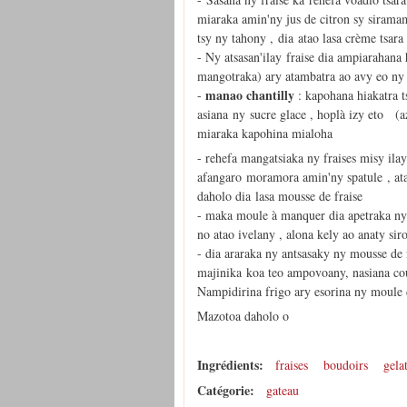
miaraka amin'ny jus de citron sy siramam
tsy ny tahony , dia atao lasa crème tsara
- Ny atsasan'ilay fraise dia ampiarahana
mangotraka) ary atambatra ao avy eo ny a
manao chantilly
-
: kapohana hiakatra 
asiana ny sucre glace , hoplà izy eto (a
miaraka kapohina mialoha
- rehefa mangatsiaka ny fraises misy ilay
afangaro moramora amin'ny spatule , ata
daholo dia lasa mousse de fraise
- maka moule à manquer dia apetraka ny 
no atao ivelany , alona kely ao anaty si
- dia araraka ny antsasaky ny mousse de 
majinika koa teo ampovoany, nasiana co
Nampidirina frigo ary esorina ny moule d
Mazotoa daholo o
Ingrédients:
fraises
boudoirs
gela
Catégorie:
gateau