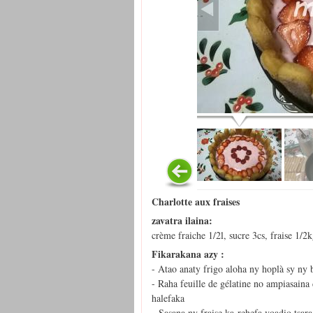
Charlotte aux fraises
zavatra ilaina:
crème fraiche 1/2l, sucre 3cs, fraise 1/2k
Fikarakana azy :
- Atao anaty frigo aloha ny hoplà sy ny 
- Raha feuille de gélatine no ampiasain
halefaka
- Sasana ny fraise ka rehefa voadio tsar