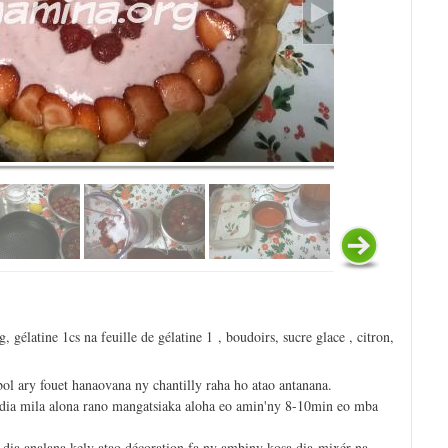
g, gélatine 1cs na feuille de gélatine 1 , boudoirs, sucre glace , citron,
bol ary fouet hanaovana ny chantilly raha ho atao antanana.
a dia mila alona rano mangatsiaka aloha eo amin'ny 8-10min eo mba
a dia analana kely atao décoration fa ny ambiny kosa dia mixér-na