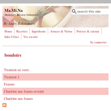
Aller au contenu principal
Ma.Mi.Na
Rechercher
Formulaire de
Malagasy Mizara Nahandro
recherche
By Andry Rakotomavo
Home
Recettes
Ingrédients
Astuces & Vertus
Poésies & cuisine
Infos Utiles
Vie sociale
Se connecter
boudoirs
Tiramisù en verre
Tiramisù 2
Fraisier
Charlotte aux fraises revisité
Charlotte aux fraises