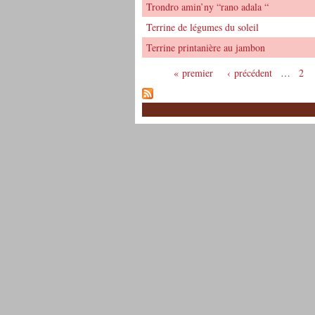
Trondro amin’ny “rano adala “
Terrine de légumes du soleil
Terrine printanière au jambon
« premier
‹ précédent
…
2
Pages