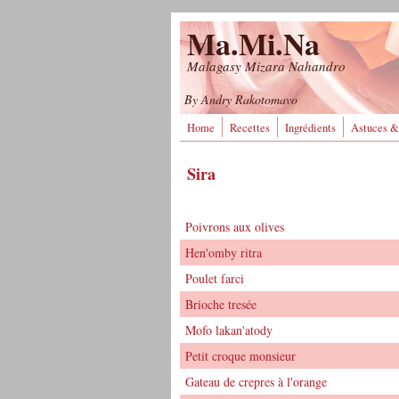
Aller au contenu principal
Ma.Mi.Na
Malagasy Mizara Nahandro
By Andry Rakotomavo
Home
Recettes
Ingrédients
Astuces &
Sira
Poivrons aux olives
Hen'omby ritra
Poulet farci
Brioche tresée
Mofo lakan'atody
Petit croque monsieur
Gateau de crepres à l'orange