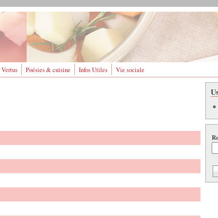
 Vertus
Poésies & cuisine
Infos Utiles
Vie sociale
U
Re