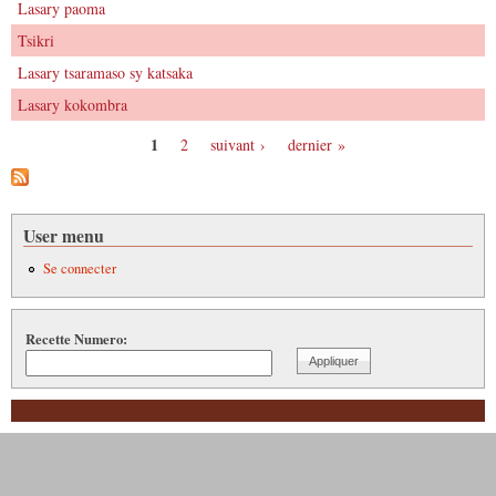
Lasary paoma
Tsikri
Lasary tsaramaso sy katsaka
Lasary kokombra
1
2
suivant ›
dernier »
Pages
User menu
Se connecter
Recette Numero: