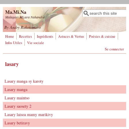
Aller au contenu principal
Ma.Mi.Na
Rechercher
Formulaire de
Malagasy Mizara Nahandro
recherche
By Andry Rakotomavo
Home
Recettes
Ingrédients
Astuces & Vertus
Poésies & cuisine
Infos Utiles
Vie sociale
Se connecter
lasary
Lasary manga sy karoty
Lasary manga
Lasary maintso
Lasary saosety 2
Lasary laisoa mamy marikivy
Lasary betiravy