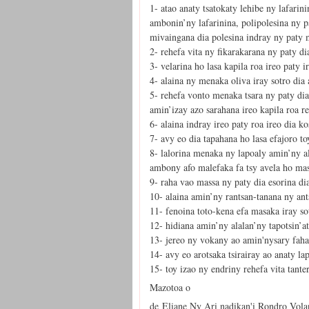
1- atao anaty tsatokaty lehibe ny lafarin
ambonin’ny lafarinina, polipolesina ny 
mivaingana dia polesina indray ny paty 
2- rehefa vita ny fikarakarana ny paty d
3- velarina ho lasa kapila roa ireo paty 
4- alaina ny menaka oliva iray sotro di
5- rehefa vonto menaka tsara ny paty dia
amin’izay azo sarahana ireo kapila roa r
6- alaina indray ireo paty roa ireo dia k
7- avy eo dia tapahana ho lasa efajoro t
8- lalorina menaka ny lapoaly amin’ny ala
ambony afo malefaka fa tsy avela ho mas
9- raha vao massa ny paty dia esorina dia
10- alaina amin’ny rantsan-tanana ny ant
11- fenoina toto-kena efa masaka iray so
12- hidiana amin’ny alalan’ny tapotsin’a
13- jereo ny vokany ao amin'nysary fah
14- avy eo arotsaka tsirairay ao anaty
15- toy izao ny endriny rehefa vita tante
Mazotoa o
de Eliane Ny Ari nadikan'i Rondro Vola