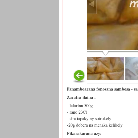
Fanamboarana fonosana sambosa - sa
Zavatra ilaina :
- lafarina 500g
- rano 23Cl
- sira tapaky ny sotrokely
-20g dobera na menaka kelikely
Fikarakarana azy: