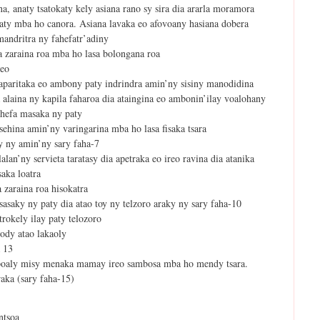
ina, anaty tsatokaty kely asiana rano sy sira dia ararla moramora
paty mba ho canora. Asiana lavaka eo afovoany hasiana dobera
mandritra ny fahefatr’adiny
ia zaraina roa mba ho lasa bolongana roa
ireo
a aparitaka eo ambony paty indrindra amin’ny sisiny manodidina
 alaina ny kapila faharoa dia ataingina eo ambonin’ilay voalohany
ehefa masaka ny paty
osehina amin’ny varingarina mba ho lasa fisaka tsara
oy ny amin’ny sary faha-7
lan’ny servieta taratasy dia apetraka eo ireo ravina dia atanika
aka loatra
 zaraina roa hisokatra
sasaky ny paty dia atao toy ny telzoro araky ny sary faha-10
trokely ilay paty telozoro
tody atao lakaoly
a 13
 lapoaly misy menaka mamay ireo sambosa mba ho mendy tsara.
raka (sary faha-15)
ntsoa