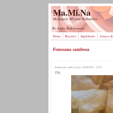
Aller au contenu principal
Ma.Mi.Na
Malagasy Mizara Nahandro
By Andry Rakotomavo
Home
Recettes
Ingrédients
Astuces &
Fonosana sambosa
Soumis par
andry
le jeu, 10/29/2015 - 22:51
376