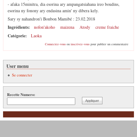
- afaka 15minitra, dia esorina ary ampangatsiahana ireo boudins,
esorina ny fonony ary endasina amin' ny dibera kely.
Sary sy nahandron'i Bonbon Mamibé : 23.02.2018
Ingrédients:
nofon'akoho
maizena
Atody
creme fraiche
Catégorie:
Laoka
Connectez-vous
ou
inscrivez-vous
pour publier un commentaire
User menu
Se connecter
Recette Numero: