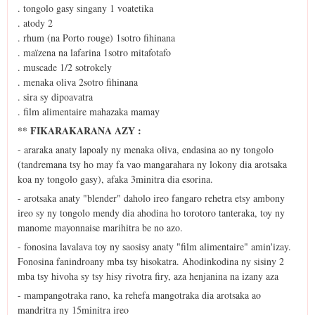
. tongolo gasy singany 1 voatetika
. atody 2
. rhum (na Porto rouge) 1sotro fihinana
. maïzena na lafarina 1sotro mitafotafo
. muscade 1/2 sotrokely
. menaka oliva 2sotro fihinana
. sira sy dipoavatra
. film alimentaire mahazaka mamay
** FIKARAKARANA AZY :
- araraka anaty lapoaly ny menaka oliva, endasina ao ny tongolo
(tandremana tsy ho may fa vao mangarahara ny lokony dia arotsaka
koa ny tongolo gasy), afaka 3minitra dia esorina.
- arotsaka anaty "blender" daholo ireo fangaro rehetra etsy ambony
ireo sy ny tongolo mendy dia ahodina ho torotoro tanteraka, toy ny
manome mayonnaise marihitra be no azo.
- fonosina lavalava toy ny saosisy anaty "film alimentaire" amin'izay.
Fonosina fanindroany mba tsy hisokatra. Ahodinkodina ny sisiny 2
mba tsy hivoha sy tsy hisy rivotra firy, aza henjanina na izany aza
- mampangotraka rano, ka rehefa mangotraka dia arotsaka ao
mandritra ny 15minitra ireo