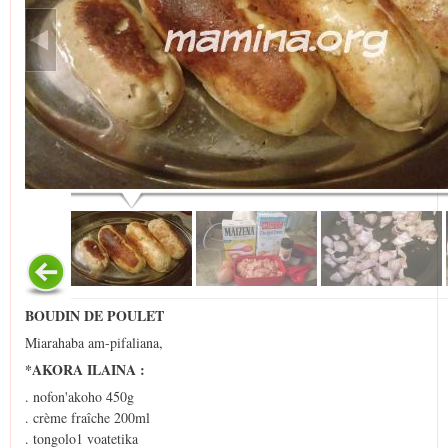
BOUDIN DE POULET
Miarahaba am-pifaliana,
*AKORA ILAINA :
. nofon'akoho 450g
. crème fraîche 200ml
. tongolo1 voatetika