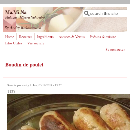
Aller au contenu principal
Ma.Mi.Na
Rechercher
Formulaire de
Malagasy Mizara Nahandro
recherche
By Andry Rakotomavo
Home
Recettes
Ingrédients
Astuces & Vertus
Poésies & cuisine
Infos Utiles
Vie sociale
Se connecter
Boudin de poulet
Soumis par
andry
le lun, 03/12/2018 - 13:27
1127