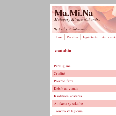
Aller au contenu principal
Ma.Mi.Na
Malagasy Mizara Nahandro
By Andry Rakotomavo
Home
Recettes
Ingrédients
Astuces &
voatabia
Parmigiana
Crudité
Poivron farci
Kebab au viande
Kaofitiora voatabia
Atinkena sy sakaibe
Trondro sy legioma