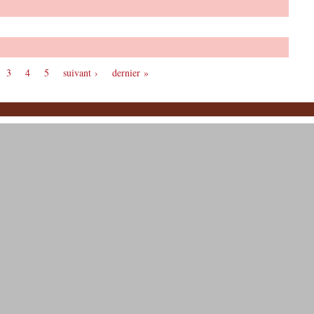
3
4
5
suivant ›
dernier »