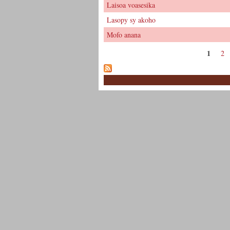
Laisoa voasesika
Lasopy sy akoho
Mofo anana
1
2
Pages