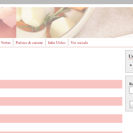
 Vertus
Poésies & cuisine
Infos Utiles
Vie sociale
U
Re