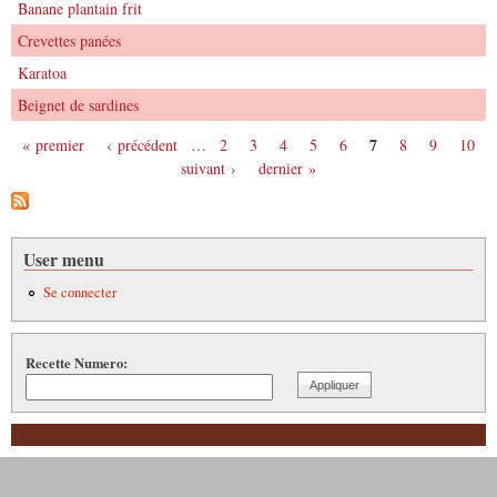
Banane plantain frit
Crevettes panées
Karatoa
Beignet de sardines
7
« premier
‹ précédent
…
2
3
4
5
6
8
9
10
Pages
suivant ›
dernier »
User menu
Se connecter
Recette Numero: