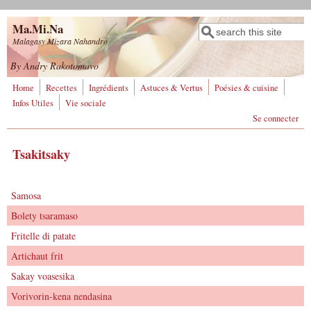
Aller au contenu principal
Ma.Mi.Na
Rechercher
Formulaire de
Malagasy Mizara Nahandro
recherche
By Andry Rakotomavo
Home
Recettes
Ingrédients
Astuces & Vertus
Poésies & cuisine
Infos Utiles
Vie sociale
Se connecter
Tsakitsaky
Samosa
Bolety tsaramaso
Fritelle di patate
Artichaut frit
Sakay voasesika
Vorivorin-kena nendasina