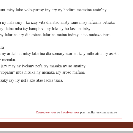
chaut misy loko volo-parasy iny ary ny hoditra matevina amin’ny
ny halavany , ka izay vita dia atao anaty rano misy lafarina betsaka
ay ilaina mba tsy hampiova ny lokony ho lasa maintsy
sy lafarina ary dia asiana lafarina maina indray, atao mahazo tsara
tra
a ny artichaut misy lafarina dia somary esorina izay mihoatra ary asoka
ty menaka.
njary may ny ivelany nefa tsy masaka ny ao anatiny
 “sopalin” mba hitsika ny menaka ary aroso mafana
saky izy ity nefa azo atao laoka tsara.
Connectez-vous
ou
inscrivez-vous
pour publier un commentaire