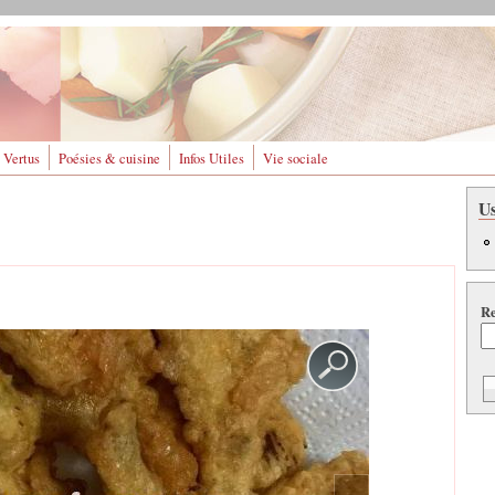
 Vertus
Poésies & cuisine
Infos Utiles
Vie sociale
U
Re