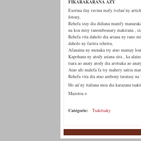
FIKARAKARANA AZY
Esorina ilay ravina mafy ivelan’ny arti
fotony,
Rehefa izay dia didiana manify manaraka 
na koa misy ranomboasary makirana , iz
Rehefa vita daholo dia ariana ny rano mi
daholo ny faritra rehetra,
Afanaina ny menaka tsy atao mamay loa
Kapohana ny atody asiana sira , ka alain
tsara ao anaty atody dia arotsaka ao ana
Atao afo malefa fa tsy mahery satria ma
Rehefa vita dia atao ambony taratasy na
Ho an’ny italiana moa dia karazana tsakit
Mazotoa o
Catégorie:
Tsakitsaky