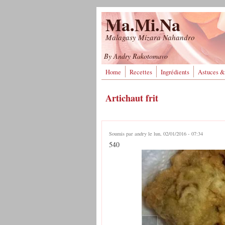
Aller au contenu principal
Ma.Mi.Na
Malagasy Mizara Nahandro
By Andry Rakotomavo
Home
Recettes
Ingrédients
Astuces &
Artichaut frit
Soumis par
andry
le lun, 02/01/2016 - 07:34
540