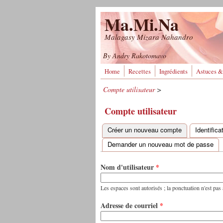
Aller au contenu principal
Ma.Mi.Na
Malagasy Mizara Nahandro
By Andry Rakotomavo
Home
Recettes
Ingrédients
Astuces &
Compte utilisateur
>
Compte utilisateur
Créer un nouveau compte
(onglet actif)
Identific
Onglets principaux
Demander un nouveau mot de passe
Nom d'utilisateur
*
Les espaces sont autorisés ; la ponctuation n'est pas a
Adresse de courriel
*