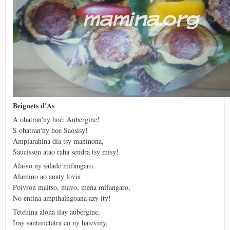
Beignets d'As
A ohatran'ny hoe: Aubergine!
S ohatran'ny hoe Saosisy!
Ampiarahina dia tsy maninona,
Saucisson atao raha sendra tsy misy!
Alaivo ny salade mifangaro,
Alamino ao anaty lovia
Poivron maitso, mavo, mena mifangaro,
No entina ampihaingoana azy ity!
Tetehina aloha ilay aubergine,
Iray santimetatra eo ny hateviny,