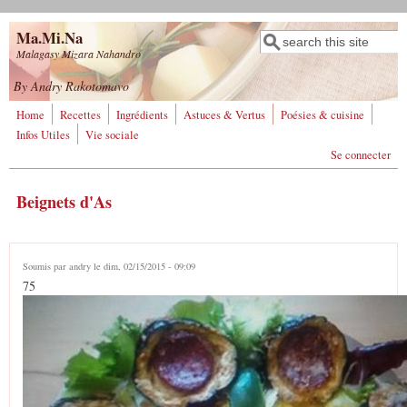
Aller au contenu principal
Ma.Mi.Na
Rechercher
Formulaire de
Malagasy Mizara Nahandro
recherche
By Andry Rakotomavo
Home
Recettes
Ingrédients
Astuces & Vertus
Poésies & cuisine
Infos Utiles
Vie sociale
Se connecter
Beignets d'As
Soumis par
andry
le dim, 02/15/2015 - 09:09
75