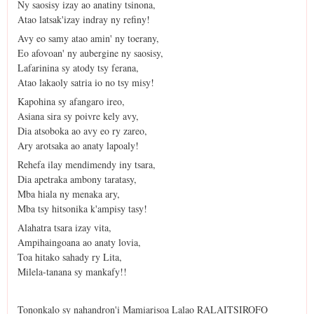
Ny saosisy izay ao anatiny tsinona,
Atao latsak'izay indray ny refiny!
Avy eo samy atao amin' ny toerany,
Eo afovoan' ny aubergine ny saosisy,
Lafarinina sy atody tsy ferana,
Atao lakaoly satria io no tsy misy!
Kapohina sy afangaro ireo,
Asiana sira sy poivre kely avy,
Dia atsoboka ao avy eo ry zareo,
Ary arotsaka ao anaty lapoaly!
Rehefa ilay mendimendy iny tsara,
Dia apetraka ambony taratasy,
Mba hiala ny menaka ary,
Mba tsy hitsonika k'ampisy tasy!
Alahatra tsara izay vita,
Ampihaingoana ao anaty lovia,
Toa hitako sahady ry Lita,
Milela-tanana sy mankafy!!
Tononkalo sy nahandron'i Mamiarisoa Lalao RALAITSIROFO