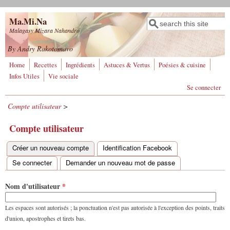
Aller au contenu principal
Ma.Mi.Na
Rechercher
Formulaire de
Malagasy Mizara Nahandro
recherche
By Andry Rakotomavo
Home
Recettes
Ingrédients
Astuces & Vertus
Poésies & cuisine
Infos Utiles
Vie sociale
Se connecter
Compte utilisateur
>
Compte utilisateur
Créer un nouveau compte
(onglet actif)
Identification Facebook
Onglets principaux
Se connecter
Demander un nouveau mot de passe
Nom d'utilisateur
*
Les espaces sont autorisés ; la ponctuation n'est pas autorisée à l'exception des points, traits
d'union, apostrophes et tirets bas.