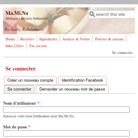
Aller au contenu principal
Ma.Mi.Na
Rechercher
Formulaire de
Malagasy Mizara Nahandro
recherche
By Andry Rakotomavo
Home
Recettes
Ingrédients
Astuces & Vertus
Poésies & cuisine
Infos Utiles
Vie sociale
Se connecter
Se connecter
Créer un nouveau compte
Identification Facebook
Onglets principaux
Se connecter
(onglet actif)
Demander un nouveau mot de passe
Nom d'utilisateur
*
Saisissez votre nom d'utilisateur pour Ma.Mi.Na.
Mot de passe
*