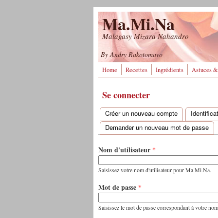
Aller au contenu principal
Ma.Mi.Na
Malagasy Mizara Nahandro
By Andry Rakotomavo
Home
Recettes
Ingrédients
Astuces &
Se connecter
Créer un nouveau compte
Identific
Onglets principaux
Demander un nouveau mot de passe
Nom d'utilisateur
*
Saisissez votre nom d'utilisateur pour Ma.Mi.Na.
Mot de passe
*
Saisissez le mot de passe correspondant à votre nom d