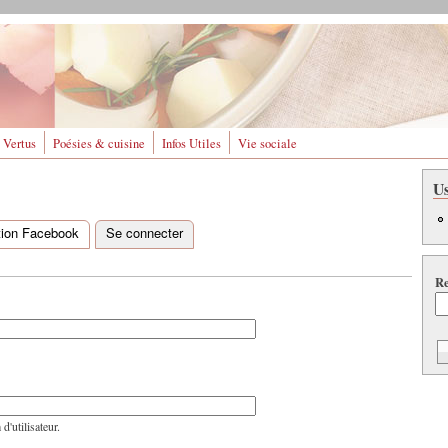
 Vertus
Poésies & cuisine
Infos Utiles
Vie sociale
U
ation Facebook
Se connecter
(onglet actif)
Re
'utilisateur.